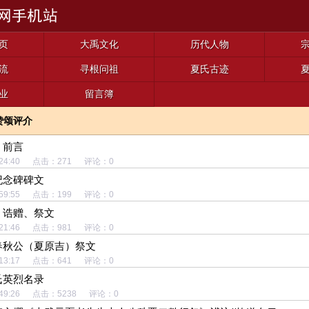
页
大禹文化
历代人物
流
寻根问祖
夏氏古迹
业
留言簿
赞颂评介
》前言
 15:24:40 点击：271 评论：0
纪念碑碑文
 22:59:55 点击：199 评论：0
、诰赠、祭文
 15:21:46 点击：981 评论：0
春秋公（夏原吉）祭文
 15:13:17 点击：641 评论：0
氏英烈名录
 19:49:26 点击：5238 评论：0