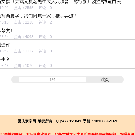
衡文撰《大武元夏老先生大人八秩晋二懿行叙》淺注//故道白云
 11:10:01 点击：2555 评论：0
难写两夏字，我们同属一家，携手共进！
 18:40:16 点击：2218 评论：2
御祭文》
 17:23:24 点击：4063 评论：0
烈遗作
 16:10:42 点击：1117 评论：0
先生文
 16:03:48 点击：1070 评论：0
跳页
夏氏宗亲网 版权所有 QQ:477951849 手机：18908662169
属公益性的网站，无任何商业目的，弘扬大禹文化为夏氏宗亲提供寻根问祖，沟通交流