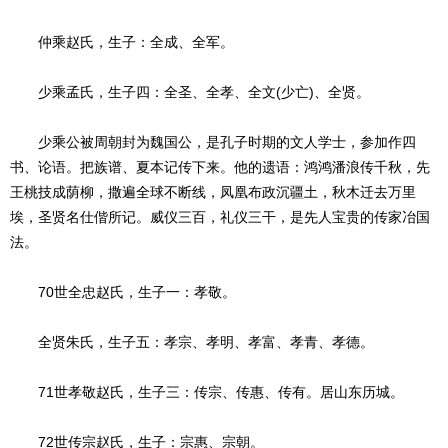
仲乘赵氏，生子：全成、全军。
少乘孟氏，生子四：全圣、全孝、全文(少亡)、全贤。
少乘公被周朝封为魏国公，是孔子时期的文人学士，参加作四
书、论语。把族谱、夏本记传下来。他的遗语：鸿鸿潘浪传千秋，先
王桃技成荫柳，撒遍全球不断线，凤凰布政沉疆土，秋木迁去万里
埃，圣贤名仕偕所记。威仪三百，礼仪三干，是先人宝贵的传家冶国
法。
70世全忠赵氏，生子一：孝敬。
全贤朱氏，生子五：孝宗、孝明、孝富、孝青、孝德。
71世孝敬赵氏，生子三：传宗、传惠、传有。居山东历城。
72世传宗赵氏，生子：宗惠、宗朝。