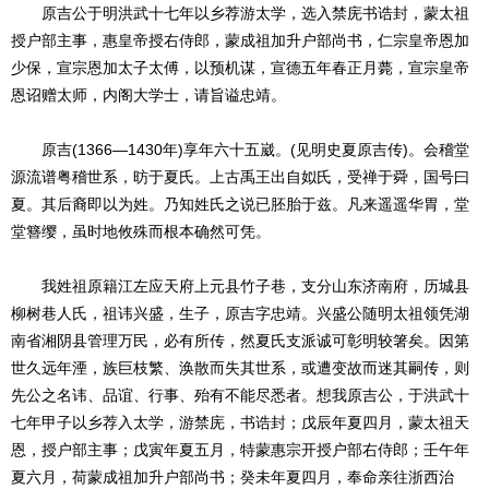
原吉公于明洪武十七年以乡荐游太学，选入禁庑书诰封，蒙太祖
授户部主事，惠皇帝授右侍郎，蒙成祖加升户部尚书，仁宗皇帝恩加
少保，宣宗恩加太子太傅，以预机谋，宣德五年春正月薨，宣宗皇帝
恩诏赠太师，内阁大学士，请旨谥忠靖。
原吉(1366—1430年)享年六十五崴。(见明史夏原吉传)。会稽堂
源流谱粤稽世系，昉于夏氏。上古禹王出自姒氏，受禅于舜，国号曰
夏。其后裔即以为姓。乃知姓氏之说已胚胎于兹。凡来遥遥华胃，堂
堂簪缨，虽时地攸殊而根本确然可凭。
我姓祖原籍江左应天府上元县竹子巷，支分山东济南府，历城县
柳树巷人氏，祖讳兴盛，生子，原吉字忠靖。兴盛公随明太祖领凭湖
南省湘阴县管理万民，必有所传，然夏氏支派诚可彰明较箸矣。因第
世久远年湮，族巨枝繁、涣散而失其世系，或遭变故而迷其嗣传，则
先公之名讳、品谊、行事、殆有不能尽悉者。想我原吉公，于洪武十
七年甲子以乡荐入太学，游禁庑，书诰封；戊辰年夏四月，蒙太祖天
恩，授户部主事；戊寅年夏五月，特蒙惠宗开授户部右侍郎；壬午年
夏六月，荷蒙成祖加升户部尚书；癸未年夏四月，奉命亲往浙西治