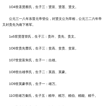
1O4世圣贤蔡氏，生子三：贤宣、贤莲、贤文。
公元三一八年东晋元帝登位，封贤文公为宰相，公元三二六年帝
又封贵先为南下将军。
1o5世贤莲管氏，生子三：贵许、贵先、贵文。
1O6世贵先曹氏，生子三：贫高、贫贵、贫富。
1O7世贫富朱氏，生子一：出雄。
1O8世出雄李氏，生子二：英昌、英豪。
1O9世英豪李氏，生子一：雄万。
11O世雄万秦氏，生子五：精华、精万、精伯、精能、精千。