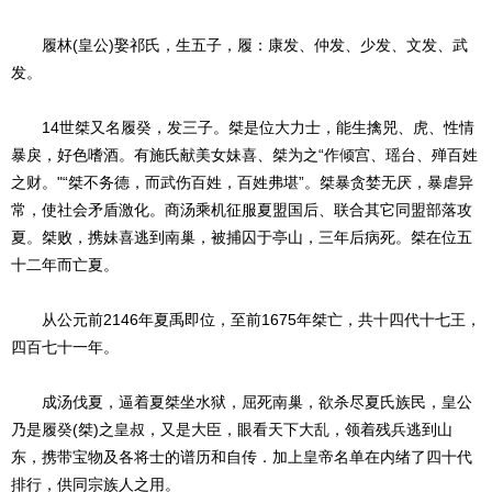
履林(皇公)娶祁氏，生五子，履：康发、仲发、少发、文发、武
发。
14世桀又名履癸，发三子。桀是位大力士，能生擒兕、虎、性情
暴戾，好色嗜酒。有施氏献美女妹喜、桀为之“作倾宫、瑶台、殚百姓
之财。"“桀不务德，而武伤百姓，百姓弗堪”。桀暴贪婪无厌，暴虐异
常，使社会矛盾激化。商汤乘机征服夏盟国后、联合其它同盟部落攻
夏。桀败，携妹喜逃到南巢，被捕囚于亭山，三年后病死。桀在位五
十二年而亡夏。
从公元前2146年夏禹即位，至前1675年桀亡，共十四代十七王，
四百七十一年。
成汤伐夏，逼着夏桀坐水狱，屈死南巢，欲杀尽夏氏族民，皇公
乃是履癸(桀)之皇叔，又是大臣，眼看天下大乱，领着残兵逃到山
东，携带宝物及各将士的谱历和自传．加上皇帝名单在内绪了四十代
排行，供同宗族人之用。