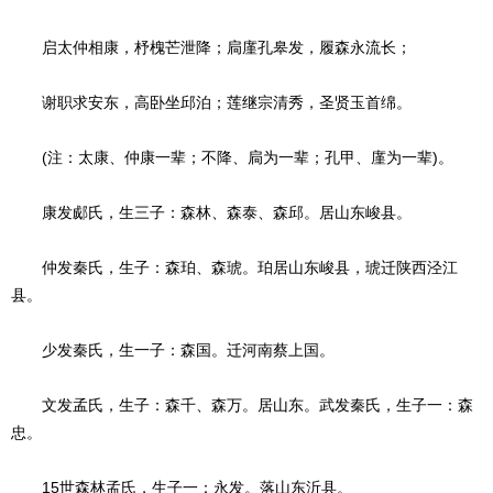
启太仲相康，杼槐芒泄降；扃廑孔皋发，履森永流长；
谢职求安东，高卧坐邱泊；莲继宗清秀，圣贤玉首绵。
(注：太康、仲康一辈；不降、扃为一辈；孔甲、廑为一辈)。
康发郕氏，生三子：森林、森泰、森邱。居山东峻县。
仲发秦氏，生子：森珀、森琥。珀居山东峻县，琥迁陕西泾江
县。
少发秦氏，生一子：森国。迁河南蔡上国。
文发孟氏，生子：森千、森万。居山东。武发秦氏，生子一：森
忠。
15世森林孟氏，生子一：永发。落山东沂县。