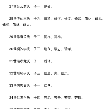
27世台云赵氏，子一：伊仙。
28世伊仙王氏，子九：修道、修谟、修文、修武、修达、修凤、
修相、修林、修太。
29世修道孟氏，子二：祠祚、祠祥。
30世祠祚李氏，子三：瑞良、瑞忠、瑞孝。
31世瑞孝龙氏，子一：后琦。
32世后琦伊氏，子三：信道、先、信忠。
33世信忠秦氏，子一：仁孝。
34世仁孝岳氏，子四：芳流、芳云、芳泰、芳康。