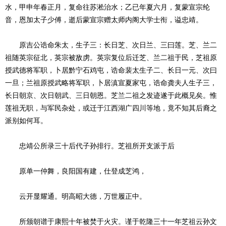
水，甲申年春正月，复命往苏淞治水；乙已年夏六月，复蒙宣宗纶
音，恩加太子少傅，逝后蒙宣宗赠太师内阁大学士衔，谥忠靖。
原吉公诰命朱太，生子三：长日芝、次日兰、三曰莲。芝、兰二
祖随英宗征北，英宗被敌虏。英宗复位后迁芝、兰二祖于民，芝祖原
授武德将军职，卜居黔宁石鸡屯，诰命裴太生子二、长日一元、次曰
一旦；兰祖原授武略将军职，卜居滇宣夏家屯，诰命龚夫人生子三，
长日朝京、次日朝武、三日朝恩。芝兰二祖之发迹遂于此概见矣。惟
莲祖无职，与军民杂处，或迁于江西湖广四川等地，竟不知其后裔之
派别如何耳。
忠靖公所录三十后代子孙排行。芝祖所开支派于后
原单一仲舞，良阳国有建，仕登成芝鸿，
云开显耀通。明高昭大德，万世履正中。
所颁朝谱于康熙十年被焚于火灾。谨于乾隆三十一年芝祖云孙文