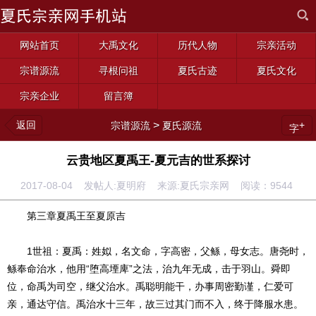
网站首页
大禹文化
历代人物
宗亲活动
宗谱源流
寻根问祖
夏氏古迹
夏氏文化
宗亲企业
留言簿
返回
>
+
宗谱源流
夏氏源流
字
云贵地区夏禹王-夏元吉的世系探讨
2017-08-04 发帖人:夏明府 来源:夏氏宗亲网 阅读：
9544
第三章夏禹王至夏原吉
1世祖：夏禹：姓姒，名文命，字高密，父鲧，母女志。唐尧时，
鲧奉命治水，他用“堕高堙庳”之法，治九年无成，击于羽山。舜即
位，命禹为司空，继父治水。禹聪明能干，办事周密勤谨，仁爱可
亲，通达守信。禹治水十三年，故三过其门而不入，终于降服水患。