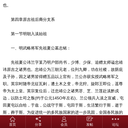
也。
第四章原吉祖后裔分支系
第一节明朝入滇始祖
一、明武略将军先祖夏公墓志铭：
先祖夏公讳兰字某乃明户部尚书，少博、少保、追赠太师谥忠靖
讳原吉之诸男也。忠靖公为三朝元老，位列九卿，功在社稷，故荫庇
及子孙，因之诸男皆得赠五品以上官衔，兰公亦获实授武略将军之
职。英宗时随帝北征瓦剌，遭土木之变，帝北狩。旋郎王即位，遥尊
帝为太上皇。英宗复位后，迁忠靖公之诸男荩、芝、兰莲赴滇黔戍
边，以防土司之叛(约于公元145O年左右)。兰公领兵入滇之宣威，屯
田夏屯以自给，于兹，公战守于斯，屯田于斯，生活繁衍于斯，逝于
斯，葬于斯。为促进统一的多民族国家的进一步巩固，全国各民族的
融合，云南的开发和经济发展诸方面均作出了不可遗忘的贡献。公之
首页
分享
会员
发帖
论坛
为人，治军严而爱士卒，重武备而喜儒学，勤于事而俭其用，公公私