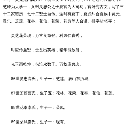
芝琦为大学士，又封灵忠公之子夏官为大司马，官研究古文，写了三
十二家谱历，七十二贤士自传。这时有夏丁，夏戊纠合夏族中灵元、
灵忠、芝莲、花林、花仙、花荣、花良等人合谱。排字辈45字：
灵芝花朵现，万古良举登。科凤仁青秀，
时应传圣贤，贵贫出英雄，精华能放射，
光玉画乾坤，偕淮永数千。万秋应兴忠。
86世灵忠高氏，生子一：芝莲。居山东历城。
87世芝莲曹氏，生子五：花林、花荣、花奉、花仙、花莲。
88世花奉李氏，生子一：朵凤。
89世朵凤秦氏，生子一：现有。