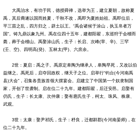
大禹治水，有功于民，德授舜禅，选举为王，建立夏朝，故称夏
禹，其后裔遂以国而姓夏，千秋不改，禹即为夏姓始祖。禹即位后，
平三苗之乱，四方归之，辟土以王。“禹会诸候于涂山，执玉帛者万
国"。铸九鼎以象九州。禹在位四十五年，建都阳翟，东巡狩于会稽而
薨，葬于会稽山。禹娶涂山氏，生子：长启、次峰(宰、辛)、三罕
(壬、空)、四明高(癸)、五林太(甲)、六庶余。
2世：夏启：禹之子。禹原定皋陶为继承人，皋陶早死，又改以伯
益继之。禹死后，启夺回政权，继天子之位。启举行“钧台(今河南禹
县)大会"，召集各贵族首领大摆宴会。启建立了中国第一个奴隶制国
家，开创了世袭制。启在位二十九年。建都阳翟，后迁安邑。启娶有
仍氏，生子：长太康、次仲康；娶有扈氏生子，柯太、珠风、株康、
武观。
3世：太康：娶尹祁氏，生子：杼良，迁都斟郡(今河南晏师)，在
位二十九年。