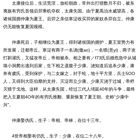
太康接位后，生活荒淫，放松朝政，常外出打猎数月不归，被东
夷族有穷氏首领后羿乘机夺权，太康失国。由于夏禹治水威望高，各
诸候国拥仲康为夏王。后羿之亲信寒浞收买羿的家奴杀羿自立。仲康
仍无能恢复夏国规模。
仲康死后，子相继位为夏王，得到诸侯国的拥护，夏王室势力有
所发展，迁都帝丘。寒浞有两子一名浇(傲ao)，一名猹(意yi)，两子攻
打斟灌氏，又猛攻帝丘，帝相被杀。相之妻有／f73氏后婚危急中从城
墙小洞爬出逃到后家，生下相之遗腹子少康。浇知道后追杀少康，康
奔有虞氏，受到保护，与二女嫁之，封于纶，地十平方里，兵士5OO
人，又得到大臣伯靡的支持。灭浞而立少康。少康灭浇于过城，帝杼
灭猹于戈地。这样，从太康失国，经过三代人绵延40年的斗争，最终
把入主夏朝4O年的有穷氏推翻、重新恢复了夏王朝。史称“少康中
兴"。
仲康娶伪氏，生子：帝相、帝林，在位十三年。
4世帝相娶有仍氏，生子：少康，在位二十八年。