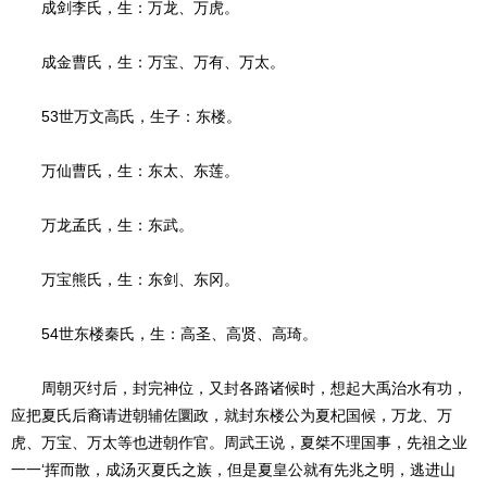
成剑李氏，生：万龙、万虎。
成金曹氏，生：万宝、万有、万太。
53世万文高氏，生子：东楼。
万仙曹氏，生：东太、东莲。
万龙孟氏，生：东武。
万宝熊氏，生：东剑、东冈。
54世东楼秦氏，生：高圣、高贤、高琦。
周朝灭纣后，封完神位，又封各路诸候时，想起大禹治水有功，
应把夏氏后裔请进朝辅佐圜政，就封东楼公为夏杞国候，万龙、万
虎、万宝、万太等也进朝作官。周武王说，夏桀不理国事，先祖之业
一一‘挥而散，成汤灭夏氏之族，但是夏皇公就有先兆之明，逃进山