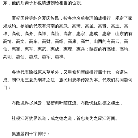
东，他的后裔子孙也请进朝给相当的位职。
夏杞国候等纠合夏氏族民，按各地名单整理编成排行，规定了家
规戒约。参加的代表有河南的高武、高琦、高圣、高贤、高玉、高
坤、高朝、高齐、高祥、高祯、高富、惠宗、惠成、惠谱；山东的有
高情、高文、高东、高财、高绍、高康、高世、山西的有高云、高
仙、惠宪、惠军、惠武、惠成、惠理、惠兵；陕西的有高峰、高均、
高明、惠仙、惠成、惠军、惠祥。
各地代表除找原来草单外，又重修和新编排行四十代，合谱告
成。朝中用三夏为纲常之法，族民用忠孝传家为本。代表们共同题词
目：
布政境界尽风云，繁衍树叶随江流。布政忧忧以德之疆土，
社稷江河犹界以道，成之德之道，首忠良为之应江河间。
集族题四十字排行：