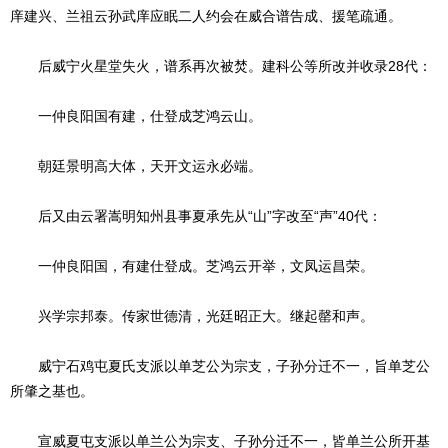
庠建兴、兰祖云孙武庠应眠二人约会在威合谱告成、援笔疏通。
后威宁火星堂失火，谱系再次被焚。建科公等所改并收录28代：
一仲良阳国有建，仕登成芝鸿云山。
朝廷景明高大体，天开文运永必端。
后又由云署嵩明知州县事夏承先从“山”字改至“声”40代：
一仲良阳国，有建仕登成。芝鸿云开举，文凤运昌荣。
兴学宗邦泰。传家世德清，光廷昭正大。继起罄和声。
威宁石鸡屯夏氏支派以单芝公为宗支，子孙分迁不一，旨单芝公
所肇之基也。
宣威夏屯支派以单兰公为宗支、子孙分迁不一，皆单兰公所开基