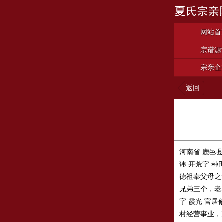
网站首
宗谱源
宗亲企
返回
河南省 鹿邑
讳 开荒字 
德祖奉父母之
兄弟三个，老
字 霞光 官
村经营事业，