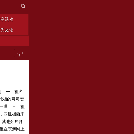
宗亲活动
夏氏文化
+
字
月，一世祖名
荒祖的哥哥宏
三世，三世祖
，四世祖西来
，其他分居各
祖在宗亲网上