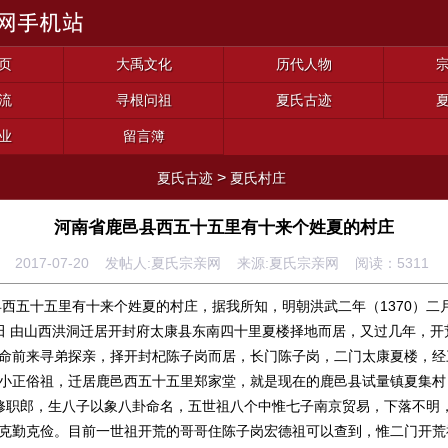
页
大禹文化
历代人物
流
寻根问祖
夏氏古迹
业
留言簿
>
夏氏古迹
夏氏村庄
河南省鹿邑县西五十五里有十来个姓夏的村庄
2017-07-20 发帖人:夏氏宗亲网 来源:夏氏宗亲网 阅读：
5311
县西五十五里有十来个姓夏的村庄，据我所知，明朝洪武二年（1370）二
种田 由山西洪洞迁居开封府太康县东南四十里夏楼择地而居，又过几年，开
命前来寻弟探亲，择开封杞陈子岗而居，长门陈子岗，二门太康夏楼，经
小正俗祖，迁居鹿邑西五十五里郑家堂，就是现在的鹿邑县试量镇夏集村
居修职郎，生八子以象八卦命名，五世祖八个中惟七子南京贸易，下落不明
克勤克俭。目前一世祖开荒的哥哥住陈子岗宏德祖可以查到，惟二门开荒