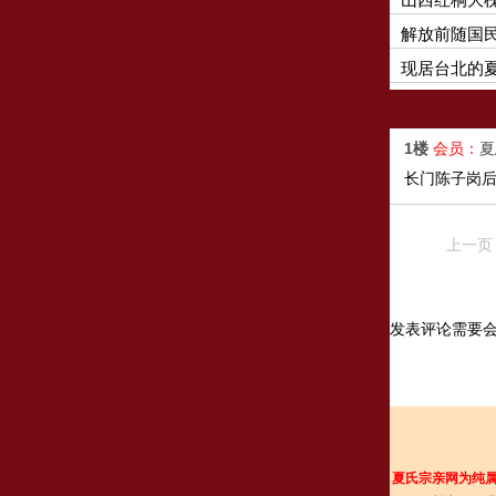
解放前随国
现居台北的
1楼
会员：
长门陈子岗
上一页
发表评论需要
夏氏宗亲网为纯