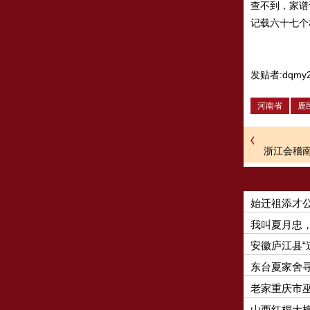
查不到，家谱
记载六十七个
发贴者:dqmy2
河南省
鹿
浙江会稽
始迁祖添才
我叫夏月忠，
安徽庐江县“
东台夏家舍
老家重庆市
山西红桐大