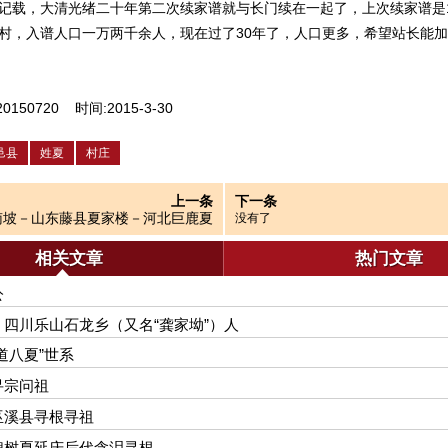
记载，大清光绪二十年第二次续家谱就与长门续在一起了，上次续家谱是1
村，入谱人口一万两千余人，现在过了30年了，人口更多，希望站长能
0150720 时间:2015-3-30
邑县
姓夏
村庄
上一条
下一条
南坡－山东藤县夏家楼－河北巨鹿夏
没有了
旧城
相关文章
热门文章
公
四川乐山石龙乡（又名“龚家坳”）人
道八夏”世系
寻宗问祖
巫溪县寻根寻祖
槐树夏延庆后代含泪寻根