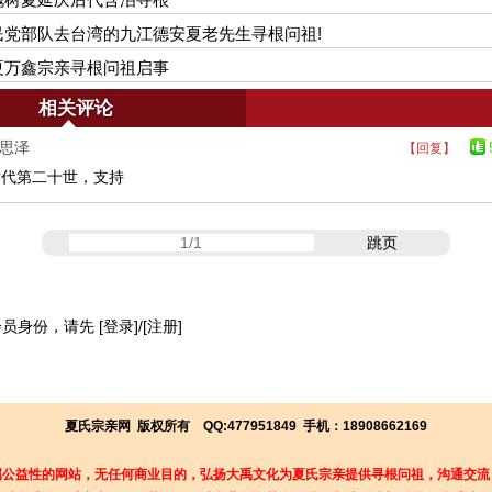
民党部队去台湾的九江德安夏老先生寻根问祖!
夏万鑫宗亲寻根问祖启事
相关评论
夏思泽
【回复】
后代第二十世，支持
跳页
会员身份，请先
[登录]
/
[注册]
夏氏宗亲网 版权所有 QQ:477951849 手机：18908662169
属公益性的网站，无任何商业目的，弘扬大禹文化为夏氏宗亲提供寻根问祖，沟通交流