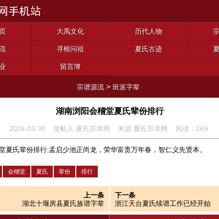
页
大禹文化
历代人物
流
寻根问祖
夏氏古迹
业
留言簿
>
宗谱源流
班派字辈
湖南浏阳会稽堂夏氏辈份排行
2026-03-30 发帖人:夏氏宗亲网 来源:夏氏宗亲网 阅读：
269
堂夏氏辈份排行:孟启少池正尚龙，荣华富贵万年春，智仁义先贤本。
会稽堂
夏氏
辈份
排行
上一条
下一条
湖北十堰房县夏氏族谱字辈
浙江天台夏氏续谱工作已经开始