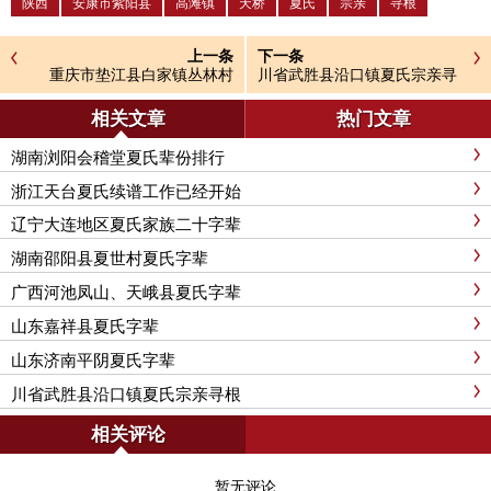
陕西
安康市紫阳县
高滩镇
天桥
夏氏
宗亲
寻根
上一条
下一条
重庆市垫江县白家镇丛林村
川省武胜县沿口镇夏氏宗亲寻
（小地名：花房子）寻根问祖
根
相关文章
热门文章
湖南浏阳会稽堂夏氏辈份排行
浙江天台夏氏续谱工作已经开始
辽宁大连地区夏氏家族二十字辈
湖南邵阳县夏世村夏氏字辈
广西河池凤山、天峨县夏氏字辈
山东嘉祥县夏氏字辈
山东济南平阴夏氏字辈
川省武胜县沿口镇夏氏宗亲寻根
相关评论
暂无评论