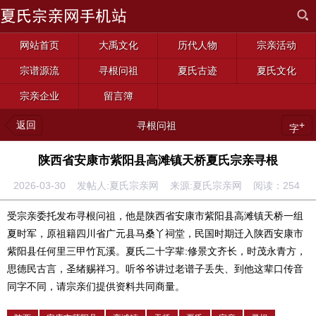
网站首页
大禹文化
历代人物
宗亲活动
宗谱源流
寻根问祖
夏氏古迹
夏氏文化
宗亲企业
留言簿
返回
+
寻根问祖
字
陕西省安康市紫阳县高滩镇天桥夏氏宗亲寻根
2026-03-30 发帖人:夏氏宗亲网 来源:夏氏宗亲网 阅读：
254
受宗亲委托发布寻根问祖，他是陕西省安康市紫阳县高滩镇天桥一组
夏时军，原祖籍四川省广元县马桑丫祠堂，民国时期迁入陕西安康市
紫阳县任何里三甲竹瓦溪。夏氏二十字辈:修景文齐长，时茂永青方，
思德民古言，圣绪赐祥习。听爷爷讲过老谱子丢失、到他这辈口传音
同字不同，请宗亲们提供资料共同商量。