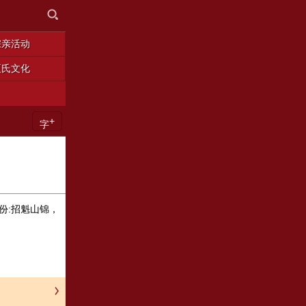
宗亲活动
夏氏文化
+
字
份:招魁山锦，