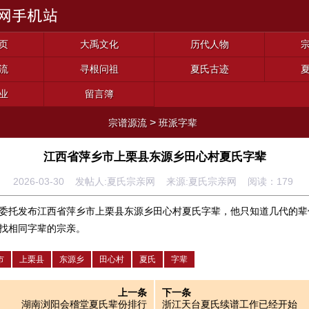
页
大禹文化
历代人物
流
寻根问祖
夏氏古迹
业
留言簿
>
宗谱源流
班派字辈
江西省萍乡市上栗县东源乡田心村夏氏字辈
2026-03-30 发帖人:夏氏宗亲网 来源:夏氏宗亲网 阅读：
179
委托发布江西省萍乡市上栗县东源乡田心村夏氏字辈，他只知道几代的辈
找相同字辈的宗亲。
市
上栗县
东源乡
田心村
夏氏
字辈
上一条
下一条
湖南浏阳会稽堂夏氏辈份排行
浙江天台夏氏续谱工作已经开始