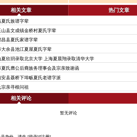
相关文章
热门文章
昌夏氏族谱字辈
玉山县文成镇金桥村夏氏字辈
都昌县夏氏家谱字辈
市大余县池江夏屋夏氏字辈
山夏欣玥录取北京大学 上海夏晨翔录取清华大学
市夏氏膺公后裔族务理事会及宗亲致谢函
德安县聂桥下埠畈夏氏老谱字派
氏宗亲寻根问祖
相关评论
暂无评论
会员身份，请先
[登录]
/
[注册]