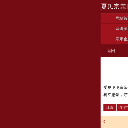
网站首
宗谱源
宗亲企
返回
受夏飞飞宗亲
树立忠豪，寻
江西
萍乡