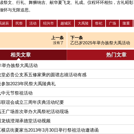
读祭文、行礼、舞狮纳吉、献华夏飞龙、礼成。仪程环环相扣，古礼昭彰
缅怀与无限追思。
禹诞辰
民祭
活动
绍兴市
越城区
大禹陵
祭祀
广场
隆重
上一条
下一条
乙巳岁2025年举办族祭大禹活动
没有了
相关文章
热门文章
5年举办族祭大禹活动
忠堂必贵公支系五修家乘的圆谱志禧活动有感
参加2023年民祭大禹陵典礼
氏中元节祭祖活动
亲联谊会成立三周年庆典活动纪要
禹王广场首次举办大禹祭祀活动现场
回龙镇澄湖承德堂活动视频
横店街夏家当2013年3月30日举行祭祖活动邀请函