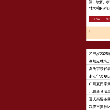
酒、敬酒、恭
对大禹的深切
乙巳年
大
乙巳岁202
参加应城尚
夏氏宗亲代表
浙江宁波夏
广州夏氏宗
北川新县城
夏氏高要市
武汉市黄陂区