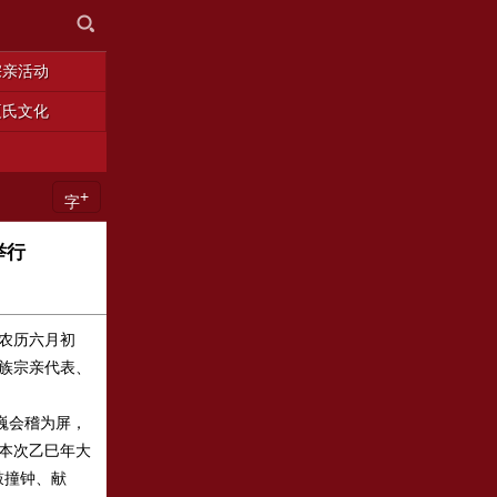
宗亲活动
夏氏文化
+
字
举行
（农历六月初
族宗亲代表、
巍会稽为屏，
本次乙巳年大
鼓撞钟、献