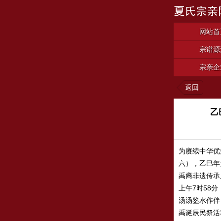
网站首
宗谱源
宗亲企
返回
乙
为赓续中华优
六），乙巳年
禹裔非遗传承
上午7时58
汤汤鉴水作伴
禹诞辰民祭活