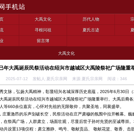
页
大禹文化
历代人物
流
寻根问祖
夏氏古迹
业
留言簿
大禹文化
巳年大禹诞辰民祭活动在绍兴市越城区大禹陵祭祀广场隆重
2025-07-12 发帖人:夏氏宗亲网 来源:夏氏宗亲网 阅读：
346
秀文脉，弘扬大禹精神，彰显绍兴名城深厚历史底蕴，2025年6月30日
大禹诞辰民祭活动在绍兴市越城区大禹陵祭祀广场隆重举行。大禹后裔各
人等660余位嘉宾，心怀对先祖的无限敬仰，共聚圣地，同襄盛举。
分，庄重激昂的乐声划破长空，民祭活动在庄严肃穆的氛围中拉开帷幕。巍
，在祭禹广场，人群肃立，场面壮观，尽显后世子孙对先贤的至诚尊崇。
动共设置13项仪程：肃立雅静、鸣号、敬献贡品、 敬献花篮、敬香、击