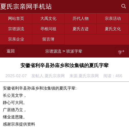
网站首页
大禹文化
历代人物
宗亲活动
宗谱源流
寻根问祖
夏氏古迹
夏氏文化
宗亲企业
留言簿
返回
>
+
宗谱源流
班派字辈
字
安徽省利辛县孙庙乡和汝集镇的夏氏字辈
2025-02-07 发帖人:夏氏宗亲网 来源:夏氏宗亲网 阅读：
466
安徽省利辛县孙庙乡和汝集镇的夏氏字辈:
长公克文学，
静心可大同。
广居德乃立，
继业道恩隆。
感谢宗亲提供资料