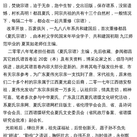
旧，焚烧宗谱，迫于无奈，急中生智，交出旧版，保存谱系，没留遗
憾，村长高明！都昌夏氏，同宗共祖的共有十三个自然村，一般情况
下，每隔二十年，都会在一起共重修《宗谱》。
改革开放，百废俱兴，一九八八年系共和建国后，首次重修都昌
《夏氏宗谱》，由本村义学民国末年毕业学子、共和建国初期 九江师
范毕业的 夏英如老师任主编。
二零零八年笔者担任都昌《夏氏宗谱》主编，先后收藏、参阅都昌
其它姓氏谱首卷近 20套（本）及有关资料，博采众家之长，倡导与时
俱进，故此其谱首卷内容大部分是新的。并将其电子版发往外省、市
有关宗亲参考，为广东夏伟光宗亲一支找到了唐、宋代祖先，原来他
们二十多个村的宗亲属于江西夏光庭公后裔，二零一七年江西德安祭
祖，夏伟光发动广东宗亲捐资一万多元，认祖归宗，情真意切，精神
可嘉。笔者多次参与中华夏氏、广东及江西夏氏谱牒文化研究活动，
系夏氏宗亲网、夏氏宗谱网栏目版主，省伦理学会会员、省、县诗词
学会会员、江西谱牒研究会夏氏文史委员会（省民政厅备案、省谱牒
研究会批准）副会长。
光前裕后，继往开来，祖先谋福祉，后世创新天。愿子孙不负先
祖“耕读”、“勤俭”之遗训，胸怀壮志，自强不息，与时俱进，永创辉