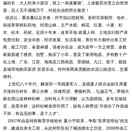
扁担长，大人吃来小孩尝，留上一条接爹娘”。上述极其珍贵之自然资
源，后人无不感慨万千，对祖先油然而生敬意！
祖训云：重农桑以足衣食，尚节俭以惜财用。吾村宗亲勤劳、俭朴，
祖祖辈辈耕耘田地、经营山林，主产水稻、棉花、红薯、小麦、杉
木、松木、药材。近四十年来，改革开放 政通人和、土地实行联产承
包责任制，农业丰收，经济发展、生活富裕。青壮年大都外出务工经
商，能工巧匠，各显神通，强者办实业，成为富甲一方之商贾。多数
家庭新建了楼房、别墅，购买了小车，普及了家用电器。并有数十户
在上海、广东、江苏、海南及江西南昌、景德镇、九江、星子、都昌
县城等地购买新房 安居乐业。村内有两条宽敞的水泥公路进出，交通
便利。
上世纪八十年代，解放军一等残废军人，县残废人联合会副主席夏
月保担任村长，秉公办事 ，排难而进、整顿村风 ，弘扬正气，带领大
家在西山造林种杉树，当时有人不大理解，认为是瞎搞。多年后做祖
堂，急需木材，这时杉树发挥作用了，故有人称赞说“月保办了件造福
子孙，有远见的事，是个人才”。
2007年由县特殊教育学校校长 夏小平联系，争取“世界宣明会”的支
持，建成自来水工程，从此村民告别了喝池塘水之历史。2008年由工