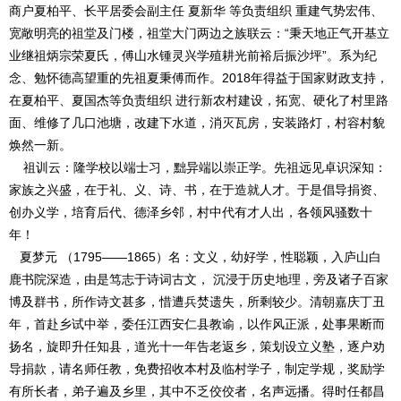
商户夏柏平、长平居委会副主任 夏新华 等负责组织 重建气势宏伟、
宽敞明亮的祖堂及门楼，祖堂大门两边之族联云：“秉天地正气开基立
业继祖炳宗荣夏氏，傅山水锺灵兴学殖耕光前裕后振沙坪”。系为纪
念、勉怀德高望重的先祖夏秉傅而作。2018年得益于国家财政支持，
在夏柏平、夏国杰等负责组织 进行新农村建设，拓宽、硬化了村里路
面、维修了几口池塘，改建下水道，消灭瓦房，安装路灯，村容村貌
焕然一新。
祖训云：隆学校以端士习，黜异端以崇正学。先祖远见卓识深知：
家族之兴盛，在于礼、义、诗、书，在于造就人才。于是倡导捐资、
创办义学，培育后代、德泽乡邻，村中代有才人出，各领风骚数十
年！
夏梦元 （1795——1865）名：文义，幼好学，性聪颖，入庐山白
鹿书院深造，由是笃志于诗词古文， 沉浸于历史地理，旁及诸子百家
博及群书，所作诗文甚多，惜遭兵焚遗失，所剩较少。清朝嘉庆丁丑
年，首赴乡试中举，委任江西安仁县教谕，以作风正派，处事果断而
扬名，旋即升任知县，道光十一年告老返乡，策划设立义塾，逐户劝
导捐款，请名师任教，免费招收本村及临村学子，制定学规，奖励学
有所长者，弟子遍及乡里，其中不乏佼佼者，名声远播。得时任都昌