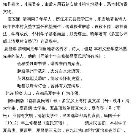
知县嘉奖，其嘉奖令，由后人用石刻安放其祖堂墙壁中，系本村珍贵
文物。
夏安澜 清朝丙子年举人，历任乐安县儒学正堂，系当地著名诗人,
晚年在本村义塾学堂任私塾先生，传道授业解惑，孜孜不倦，教授得
法，学有成效，邻村学子慕名而至，颇受尊重。晚年著有《多宝沙坪
畈上湾夏村义塾记》存谱牒中。
夏昌焕 清朝同治年间当地著名秀才，诗人，也是 本村义塾学堂私塾
先生的传人，他的《同治十年主修都昌夏氏宗谱有感》：
会稽受姓即书香，谱牒来由自始唐。
脉透洪州千载列，支分白水永流芳。
英风犹冠芙蓉畔，德政长怀刺史堂，
昭穆联珠今订合，曾孙有力定纲常。
此诗 脍炙人口，在都昌夏姓中 广为传颂。
据民国版《都昌夏氏谱》载：多宝乡上湾村 夏文星（号：映斗）清
太学生，夏昌炳 太学生、五品顶戴例授直大夫，夏有容（号：雨
松） 业儒有文明，清朝太学生，民国选举都昌县议员，民国壬子
（1912）年主修都昌《夏氏宗谱》。 清末民国初，本村学子
夏昌庚、夏昌甲、夏昌炳三兄弟，在九江牯山经营“夏怡泰瓷器店”，