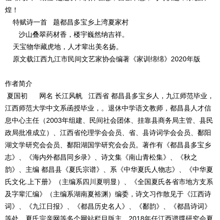
煌！
特赋诗一首 题都昌多宝乡上湾夏家村
沙山叠翠药材香，楼宇巍然纳吉祥。
天宝物华藏虎地，人才辈出美名扬。
原文载江西九江市民间文艺家协会编著《家训绵绵》2020年版
作者简介
夏国初 网名 长江风帆 江西省 都昌县多宝乡人，九江师范毕业，
江西师范大学中文系函授毕业，。退休中学语文教师，都昌县人才信
息中心主任（2003年组建、民间社会团体、挂靠县商务局主管、县民
政局批准成立）、江西省伦理学会会员、省、县诗词学会会员、鄱阳
湖文学研究会会员、鄱阳湖国学研究会会员。著作有《都昌县多宝乡
志》、《海内外都昌同乡录》、诗文集《南山青松集》、《秋之
韵》、主编 都昌县《夏氏宗谱》、系《中华夏氏人物志》、《中华夏
氏文化.上下册》（主编系四川夏明显）、《全国夏氏各省市地方支系
及字辈汇编》（主编系湖南夏裕渊）编委，诗文习作散见于《江西诗
词》、《九江日报》、《都昌历史名人》、《鄱韵》、《都昌诗词》
等处。夏氏宗亲网等多个网站栏目版主、2018年任江西谱牒研究会夏