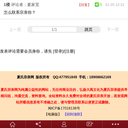
1楼
评论者：夏家宽
0
【回复】
01-05 10:31
怎么联系宗亲你？
上一页
跳页
下一页
发表评论需要会员身份，请先
[登录]
/
[注册]
夏氏宗亲网 版权所有 QQ:477951849 手机：18908662169
夏氏宗亲网为纯属公益性的网站，无任何商业目的，弘扬大禹文化为夏氏宗亲提供寻
根问祖，沟通交流，资料查询。
全站资料永久免费对全球的夏氏宗亲开放，若发现
网
站所载信息若有不准确之处，请与管理员联系以便更正或删除
。
闽ICP备17018138号
【电脑版】
【回到顶部】