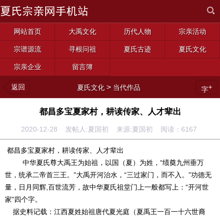
网站首页
大禹文化
历代人物
宗亲活动
宗谱源流
寻根问祖
夏氏古迹
夏氏文化
宗亲企业
留言簿
返回
>
+
夏氏文化
当代作品
字
都昌多宝夏家村，耕读传家、人才辈出
2020-12-28 发帖人:夏国初 来源:夏国初 阅读：
6167
都昌多宝夏家村，耕读传家、人才辈出
中华夏氏尊大禹王为始祖，以国（夏）为姓，“绩奠九州垂万
世，统承二帝首三王。”大禹开河治水，“三过家门，而不入。”功德无
量，日月同辉,百世流芳，故中华夏氏祖堂门上一般都写上：“开河世
家”四个字。
据史料记载：江西夏姓始祖唐代夏光庭（夏禹王一百一十六世裔