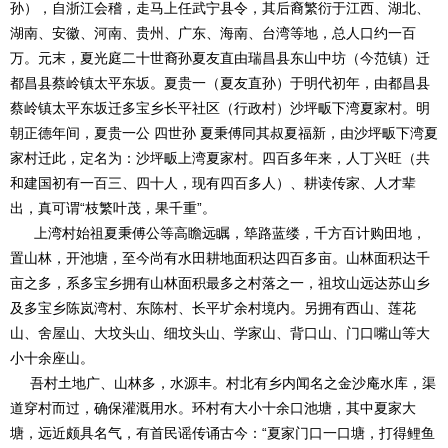
孙），自浙江会稽，走马上任武宁县令，其后裔繁衍于江西、湖北、
湖南、安徽、河南、贵州、广东、海南、台湾等地，总人口约一百
万。元末，夏光庭二十世裔孙夏友直由瑞昌县东山中坊（今范镇）迁
都昌县蔡岭镇太平东坂。夏贵一（夏友直孙）于明代初年，由都昌县
蔡岭镇太平东坂迁多宝乡长平社区（行政村）沙坪畈下湾夏家村。明
朝正德年间，夏贵一公 四世孙 夏秉傅同其叔夏福新，由沙坪畈下湾夏
家村迁此，定名为：沙坪畈上湾夏家村。四百多年来，人丁兴旺（共
和建国初有一百三、四十人，现有四百多人）、耕读传家、人才辈
出，真可谓“枝繁叶茂，果千重”。
上湾村始祖夏秉傅公等高瞻远瞩，筚路蓝缕，千方百计购田地，
置山林，开池塘，至今尚有水田耕地面积达四百多亩。山林面积达千
亩之多，系多宝乡拥有山林面积最多之村落之一，祖坟山远达苏山乡
及多宝乡陈岚湾村、东陈村、长平圹余村境内。另拥有西山、莲花
山、舍屋山、大坟头山、细坟头山、学家山、背口山、门口嘴山等大
小十余座山。
吾村土地广、山林多，水源丰。村北有乡内闻名之金沙庵水库，渠
道穿村而过，确保灌溉用水。环村有大小十余口池塘，其中夏家大
塘，远近颇具名气，有首民谣传诵古今：“夏家门口一口塘，打得鲤鱼