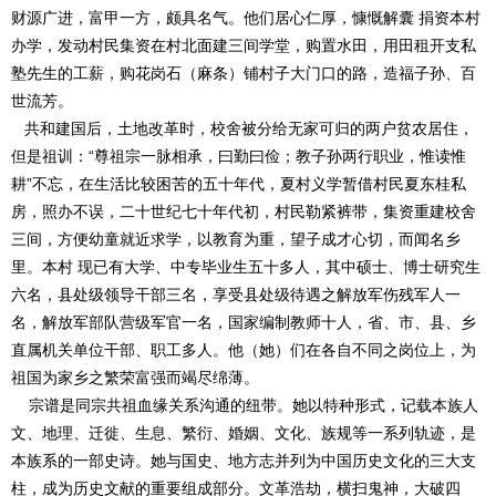
财源广进，富甲一方，颇具名气。他们居心仁厚，慷慨解囊 捐资本村
办学，发动村民集资在村北面建三间学堂，购置水田，用田租开支私
塾先生的工薪，购花岗石（麻条）铺村子大门口的路，造福子孙、百
世流芳。
共和建国后，土地改革时，校舍被分给无家可归的两户贫农居住，
但是祖训：“尊祖宗一脉相承，曰勤曰俭；教子孙两行职业，惟读惟
耕”不忘，在生活比较困苦的五十年代，夏村义学暂借村民夏东桂私
房，照办不误，二十世纪七十年代初，村民勒紧裤带，集资重建校舍
三间，方便幼童就近求学，以教育为重，望子成才心切，而闻名乡
里。本村 现已有大学、中专毕业生五十多人，其中硕士、博士研究生
六名，县处级领导干部三名，享受县处级待遇之解放军伤残军人一
名，解放军部队营级军官一名，国家编制教师十人，省、市、县、乡
直属机关单位干部、职工多人。他（她）们在各自不同之岗位上，为
祖国为家乡之繁荣富强而竭尽绵薄。
宗谱是同宗共祖血缘关系沟通的纽带。她以特种形式，记载本族人
文、地理、迁徙、生息、繁衍、婚姻、文化、族规等一系列轨迹，是
本族系的一部史诗。她与国史、地方志并列为中国历史文化的三大支
柱，成为历史文献的重要组成部分。文革浩劫，横扫鬼神，大破四