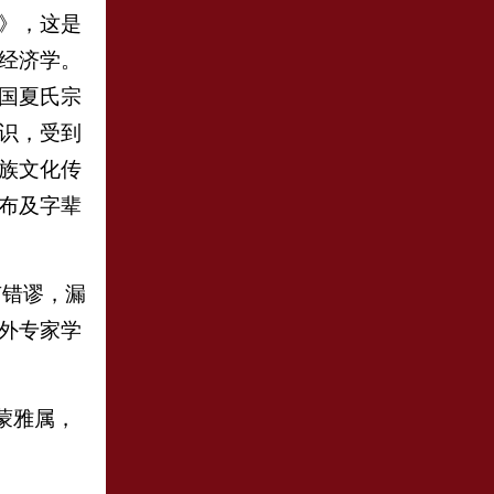
》，这是
经济学。
国夏氏宗
识，受到
族文化传
布及字辈
有错谬，漏
外专家学
蒙雅属，