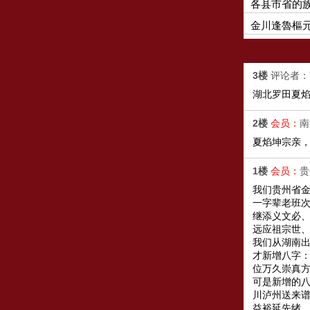
各县市省的
金川逢魯樞
3楼
评论者：
湖北罗田夏焰
2楼
会员：
南
夏焰坤宗亲，
1楼
会员：
贵
我们贵州省金
一字辈老班
继添义文必
远应祖宗世
我们从湖南
才新增八字
位万久崇真
可是新增的八
川泸州送来
益裕延先绪