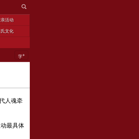
宗亲活动
夏氏文化
+
字
代人魂牵
生动最具体