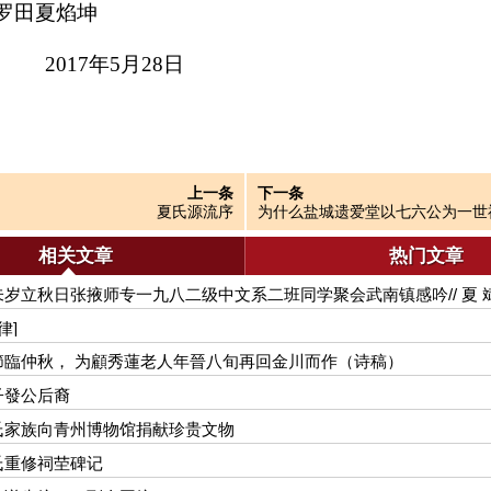
罗田夏焰坤
17年5月28日
上一条
下一条
夏氏源流序
为什么盐城遗爱堂以七六公为一世
相关文章
热门文章
岁立秋日张掖师专一九八二级中文系二班同学聚会武南镇感吟// 夏 
律]
節臨仲秋， 为顧秀蓮老人年晉八旬再回金川而作（诗稿）
子發公后裔
氏家族向青州博物馆捐献珍贵文物
氏重修祠茔碑记