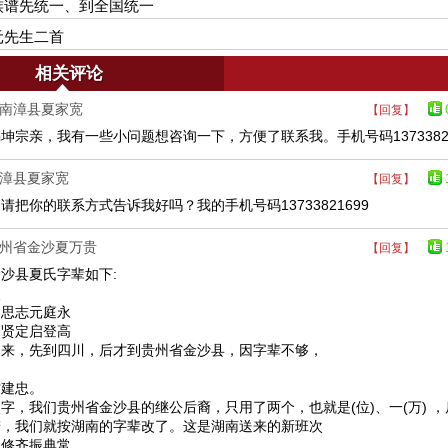
族谱先统一、到全国统一
元先生二首
相关评论
南漳县夏家宽
【回复】
坤宗亲，我有一些小问题想咨询一下，方便了联系我。手机号码13733821
漳县夏家宽
【回复】
请把你的联系方式告诉我好吗？我的手机号码13733821699
州省金沙夏万贵
【回复】
沙县夏氏字辈如下:
次
、思志元庭永
、贤定启登高
出来，先到四川，后才到贵州省金沙县，因字辈不够，
：
方建忠。
字，我们贵州省金沙县的继公后裔，只用了两个，也就是(位)、一(万) 
谱，我们就按湖南的字辈改了。这是湖南送来的新班次
、修齐振典常