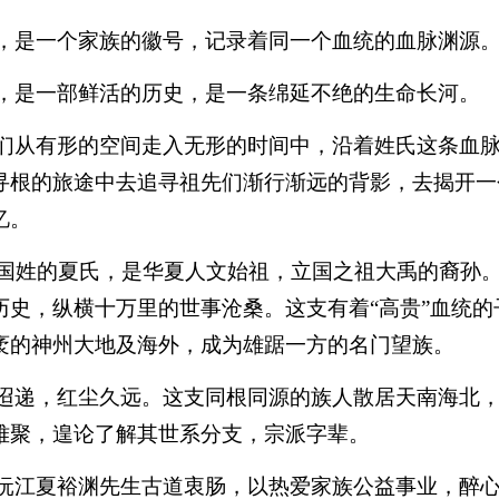
，是一个家族的徽号，记录着同一个血统的血脉渊源
，是一部鲜活的历史，是一条绵延不绝的生命长河。
们从有形的空间走入无形的时间中，沿着姓氏这条血
寻根的旅途中去追寻祖先们渐行渐远的背影，去揭开一
忆。
国姓的夏氏，是华夏人文始祖，立国之祖大禹的裔孙
历史，纵横十万里的世事沧桑。这支有着“高贵”血统的
袤的神州大地及海外，成为雄踞一方的名门望族。
迢递，红尘久远。这支同根同源的族人散居天南海北
难聚，遑论了解其世系分支，宗派字辈。
沅江夏裕渊先生古道衷肠，以热爱家族公益事业，醉