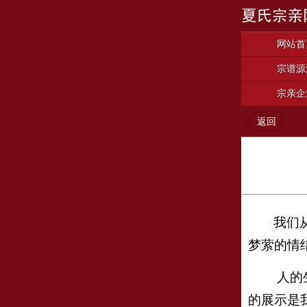
网站首
宗谱源
宗亲企
返回
我们
梦萦的情
人的
的展示是