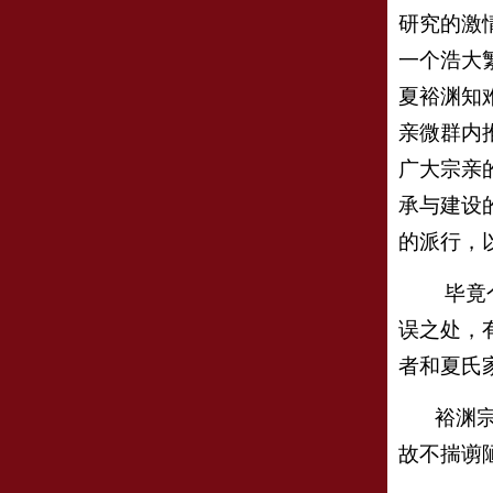
研究的激
一个浩大
夏裕渊知
亲微群内
广大宗亲
承与建设
的派行，
毕竟
误之处，
者和夏氏
裕渊宗
故不揣谫