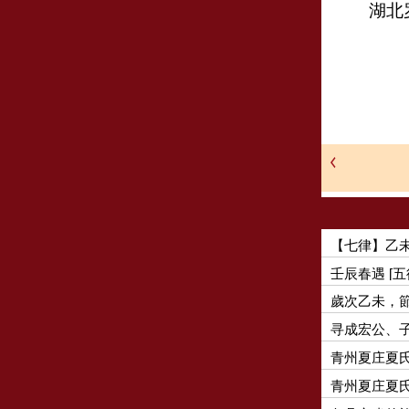
湖北
20
【七律】乙未
壬辰春遇 [五
歲次乙未，
寻成宏公、
青州夏庄夏
青州夏庄夏