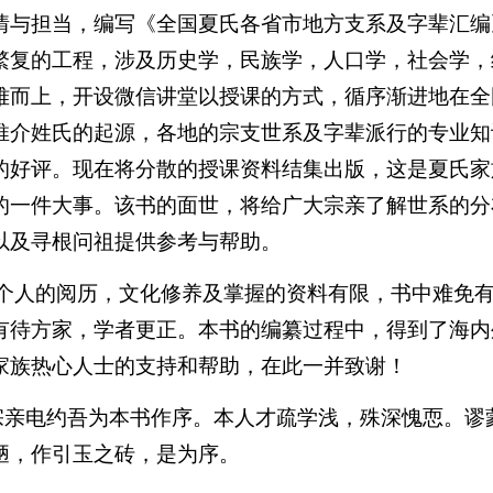
情与担当，编写《全国夏氏各省市地方支系及字辈汇编
繁复的工程，涉及历史学，民族学，人口学，社会学，
难而上，开设微信讲堂以授课的方式，循序渐进地在全
推介姓氏的起源，各地的宗支世系及字辈派行的专业知
的好评。现在将分散的授课资料结集出版，这是夏氏家
的一件大事。该书的面世，将给广大宗亲了解世系的分
以及寻根问祖提供参考与帮助。
个人的阅历，文化修养及掌握的资料有限，书中难免
有待方家，学者更正。本书的编纂过程中，得到了海内
家族热心人士的支持和帮助，在此一并致谢！
亲电约吾为本书作序。本人才疏学浅，殊深愧恧。谬
陋，作引玉之砖，是为序。