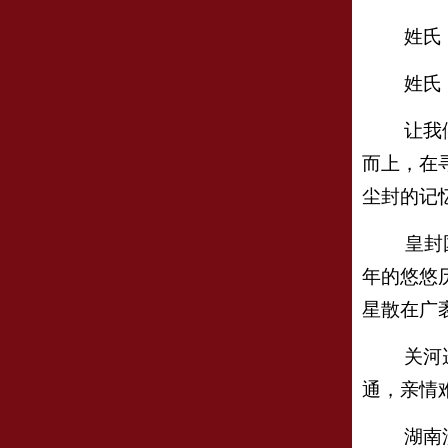
姓氏
姓氏
让我
而上，在
尘封的记
皇封
年的悠悠
星散在广
关河
通，亲情
湖南