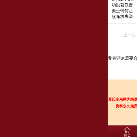
功勋著汉晋
美士钟何岳
欣逢求褒举
上一页
发表评论需要
夏氏宗亲网为纯
资料永久免
首页