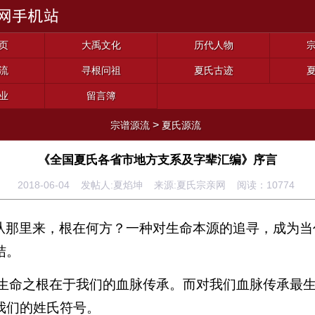
页
大禹文化
历代人物
流
寻根问祖
夏氏古迹
业
留言簿
>
宗谱源流
夏氏源流
《全国夏氏各省市地方支系及字辈汇编》序言
2018-06-04 发帖人:夏焰坤 来源:夏氏宗亲网 阅读：
10774
从那里来，根在何方？一种对生命本源的追寻，成为当
结。
生命之根在于我们的血脉传承。而对我们血脉传承最
我们的姓氏符号。