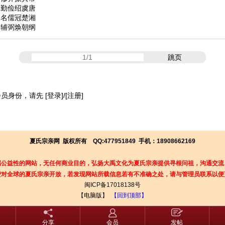
、勤俭绍虞唐
、名儒冠楚湘
、辅弼焕朝纲
跳页
会员身份，请先
[登录]
/
[注册]
夏氏宗亲网 版权所有 QQ:477951849 手机：18908662169
属公益性的网站，无任何商业目的，弘扬大禹文化为夏氏宗亲提供寻根问祖，沟通交流
费对全球的夏氏宗亲开放，若发现
网站所载信息若有不准确之处，请与管理员联系以便
闽ICP备17018138号
【电脑版】
【回到顶部】
分享
会员
发帖