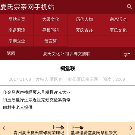
网站首页
大禹文化
历代人物
宗亲活动
宗谱源流
寻根问祖
夏氏古迹
夏氏文化
宗亲企业
留言簿
返回
>
+
夏氏文化
祖训碑文族联
字
祠堂联
2017-11-08 发帖人:夏跃春 来源:夏氏宗亲网 阅读：
2069
传金马家声横经页末且耕且读光大业
衍玉溪世泽远宗近祖克勤克俭纂前修
由村中老人提供
上一条
下一条
青州夏庄夏氏重修祠茔碑记
盐城遗爱堂夏氏祭祖祭文