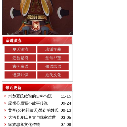
宗谱源流
夏氏源流
班派字辈
迁徙繁衍
堂号郡望
古今宗谱
修谱续谱
谱牒知识
姓氏文化
最近更新
荆楚夏氏续谱的史料勾沉
11-15
应儒公后裔小故事传说
09-24
黄帝(公孙轩辕氏)繁衍的姓氏
09-13
现状
大悟县夏氏各支与魏家湾世
03-05
系关系简介
家族忠孝文化传统
07-08