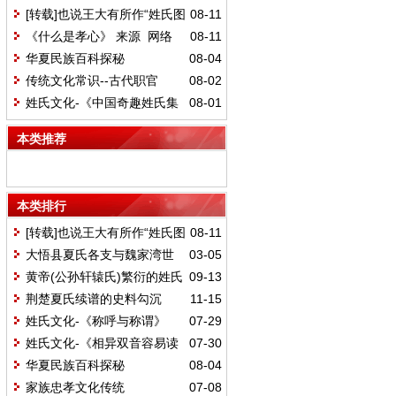
[转载]也说王大有所作“姓氏图
08-11
腾”
《什么是孝心》 来源 网络
08-11
华夏民族百科探秘
08-04
传统文化常识--古代职官
08-02
姓氏文化-《中国奇趣姓氏集
08-01
锦》
本类推荐
本类排行
[转载]也说王大有所作“姓氏图
08-11
腾”
大悟县夏氏各支与魏家湾世
03-05
系关系简介
黄帝(公孙轩辕氏)繁衍的姓氏
09-13
现状
荆楚夏氏续谱的史料勾沉
11-15
姓氏文化-《称呼与称谓》
07-29
姓氏文化-《相异双音容易读
07-30
错的姓氏》
华夏民族百科探秘
08-04
家族忠孝文化传统
07-08