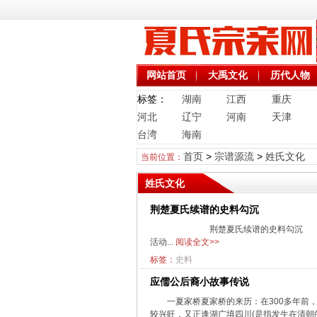
网站首页
大禹文化
历代人物
标签：
湖南
江西
重庆
河北
辽宁
河南
天津
台湾
海南
首页
>
宗谱源流
>
姓氏文化
当前位置：
姓氏文化
荆楚夏氏续谱的史料勾沉
荆楚夏氏续谱的史料勾沉 
活动...
阅读全文>>
标签：
史料
应儒公后裔小故事传说
一夏家桥夏家桥的来历：在300多年前
较兴旺，又正逢湖广填四川(是指发生在清朝