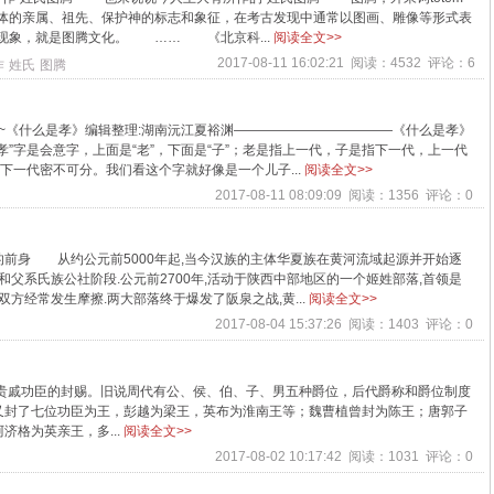
体的亲属、祖先、保护神的标志和象征，在考古发现中通常以图画、雕像等形式表
现象，就是图腾文化。 …… 《北京科...
阅读全文>>
2017-08-11 16:02:21 阅读：4532 评论：6
作
姓氏
图腾
文化~《什么是孝》编辑整理:湖南沅江夏裕渊————————————《什么是孝》
”字是会意字，上面是“老”，下面是“子”；老是指上一代，子是指下一代，上一代
下一代密不可分。我们看这个字就好像是一个儿子...
阅读全文>>
2017-08-11 08:09:09 阅读：1356 评论：0
前身 从约公元前5000年起,当今汉族的主体华夏族在黄河流域起源并开始逐
和父系氏族公社阶段.公元前2700年,活动于陕西中部地区的一个姬姓部落,首领是
方经常发生摩擦.两大部落终于爆发了阪泉之战,黄...
阅读全文>>
2017-08-04 15:37:26 阅读：1403 评论：0
对贵戚功臣的封赐。旧说周代有公、侯、伯、子、男五种爵位，后代爵称和爵位制度
又封了七位功臣为王，彭越为梁王，英布为淮南王等；魏曹植曾封为陈王；唐郭子
格为英亲王，多...
阅读全文>>
2017-08-02 10:17:42 阅读：1031 评论：0