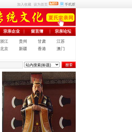
加入收藏
设为首页
宗亲企业
留言簿
宗亲论坛
浙江
贵州
甘肃
江苏
北京
新疆
香港
澳门