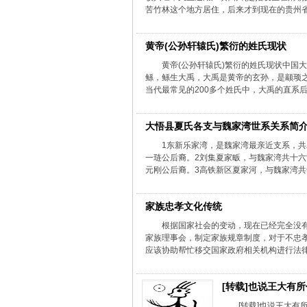
苦竹林这个地方居住，后来才到现在的贵州省
黄帝(公孙轩辕氏)繁衍的姓氏现状
黄帝(公孙轩辕氏)繁衍的姓氏现状中国
鲧，鲧生大禹，大禹是黄帝的玄孙，是颛顼
当代最常见的200多个姓氏中，大禹的直系后裔
大悟县夏氏各支与魏家湾世系关系简
1东新乐家湾，是魏家湾最亲近支系，
一琏公后裔。2刘集夏家畈，与魏家湾共十
元刚公后裔。3高铁新区夏家河，与魏家湾共十
家族忠孝文化传统
根据国家社会的变动，现在已经完全没
家族理事会，制定家族规章制度，对于不忠
应该协助帮忙移交国家政府相关机构进行法律
[转载]也说王大有所
[转载]也说王大有