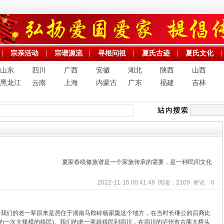
宗亲活动
宗谱源流
寻根问祖
夏氏古迹
夏氏文化
山东
四川
广西
安徽
湖北
陕西
山西
黑龙江
云南
上海
内蒙古
广东
福建
吉林
夏家春续修族谱是一个家族传承的需要，是一种民间文化
2022-11-15 00:41:48 阅读：2109 评论：0
，我们的老一辈原来是居住于湖南马鞍岭杨家陇这个地方，在当时长继公的后裔比
的一次大规模的移民)。我们的老一辈就移民到四川，在四川的泸州市古蔺大桥头