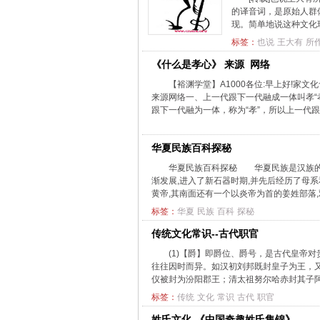
的译音词，是原始人群
现。简单地说这种文化
标签：
也说
王大有
所
《什么是孝心》 来源 网络
【裕渊学堂】A1000各位:早上好!家
来源网络一、上一代跟下一代融成一体叫孝“孝
跟下一代融为一体，称为“孝”，所以上一代跟
华夏民族百科探秘
华夏民族百科探秘 华夏民族是汉族的
渐发展,进入了新石器时期,并先后经历了母系
黄帝,其南面还有一个以炎帝为首的姜姓部落,双
标签：
华夏
民族
百科
探秘
传统文化常识--古代职官
(1)【爵】即爵位、爵号，是古代皇帝
往往因时而异。如汉初刘邦既封皇子为王，
仪被封为汾阳郡王；清太祖努尔哈赤封其子阿济
标签：
传统
文化
常识
古代
职官
姓氏文化-《中国奇趣姓氏集锦》