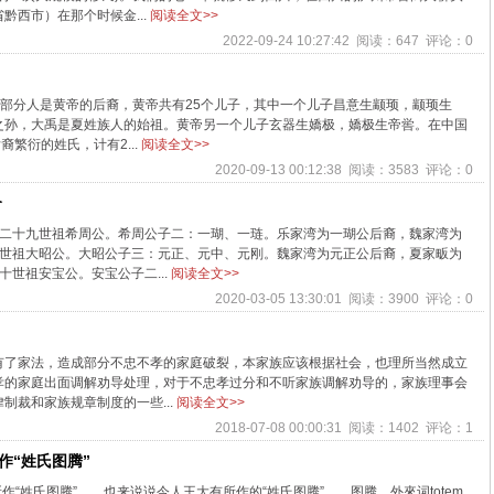
黔西市）在那个时候金...
阅读全文>>
2022-09-24 10:27:42 阅读：647 评论：0
大部分人是黄帝的后裔，黄帝共有25个儿子，其中一个儿子昌意生颛顼，颛顼生
之孙，大禹是夏姓族人的始祖。黄帝另一个儿子玄器生嬌极，嬌极生帝喾。在中国
繁衍的姓氏，计有2...
阅读全文>>
2020-09-13 00:12:38 阅读：3583 评论：0
介
共二十九世祖希周公。希周公子二：一瑚、一琏。乐家湾为一瑚公后裔，魏家湾为
六世祖大昭公。大昭公子三：元正、元中、元刚。魏家湾为元正公后裔，夏家畈为
世祖安宝公。安宝公子二...
阅读全文>>
2020-03-05 13:30:01 阅读：3900 评论：0
有了家法，造成部分不忠不孝的家庭破裂，本家族应该根据社会，也理所当然成立
孝的家庭出面调解劝导处理，对于不忠孝过分和不听家族调解劝导的，家族理事会
制裁和家族规章制度的一些...
阅读全文>>
2018-07-08 00:00:31 阅读：1402 评论：1
作“姓氏图腾”
所作“姓氏图腾” 也来说说今人王大有所作的“姓氏图腾” 图腾，外來词totem