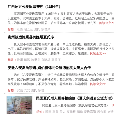
江西昭五公夏氏宗谱序（1654年）
江西昭五公夏氏宗谱序（1654年）夏时寅夏之先起于姒氏，大禹盟于会稽
以主祀事。此有夏之姓本于大禹。而始于会稽也。迨后昭五公登宋兴国进士，
美，乃择本都之鄱阳银峰而居。后四世孙九一公职教抚州，弟九五...
阅读全文>
标签：
江西
昭五公
夏氏
宗谱序
贵州镇远施秉县兴隆埸夏氏序
夏氏譜小引盖尝覽世係而知夏氏者，帝王之遺裔也。稽古大禹，崇伯之子
七王，享祚四百載，國號曰夏，後遂以夏為氏。夫夏禹者，是即夏氏授姓之祖
殷，反商而封夏后。之後於杞，歷数傳，至東樓公。建國古...
阅读全文>>
标签：
贵州
镇远
施秉县
兴隆场
夏氏序
安徽六安夏氏宗谱-姻伯祖锦元公暨德配沈太孺人合传
选自《六安夏氏宗谱》）姻伯祖锦元公暨德配沈太孺人合传自立懿行于生
多年，仪容仿佛若覩，声音依稀如闻。昼虽暌隔，梦则逢迎。然所以令人不能
案头黄卷；功靡稍旷，不灭永夜青灯；乾惕辛勤，与达摩面...
阅读全文>>
标签：
安徽
六安
夏氏
宗谱
民国夏氏后人夏修根编修《夏氏宗谱岩公派支谱
民国夏氏后人夏修根编修《夏氏宗谱岩公派支谱》...
标签：
民国
夏氏
后人
夏修根
编修
夏氏宗谱
岩公派
支谱