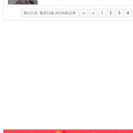
1
2
3
4
第1/11页 每页10条,共106条记录