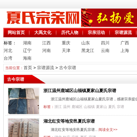
网站首页
大禹文化
历代人物
宗亲活动
宗谱源流
标签：
湖南
江西
重庆
山东
四川
广西
河北
辽宁
河南
天津
黑龙江
云南
上海
台湾
海南
首页
>
宗谱源流
>
古今宗谱
当前位置：
古今宗谱
浙江温州鹿城区山福镇夏家山夏氏宗谱
浙江温州鹿城区山福镇夏家山夏氏宗谱，感谢宗亲提供资
标签：
浙江
温州
鹿城区
山福镇
夏家山
夏氏
宗谱
湖北红安等地安邑夏氏宗谱
湖北红安等地安邑夏氏宗谱...
阅读全文>>