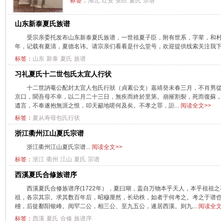
标签：
湖北
红安
安邑
夏氏
宗谱
山东新泰夏氏族谱
受宗亲委托发布山东新泰夏氏族谱，一世祖夏子臣，附有世系，字辈，和村
年，记载有夏清，夏德名讳。请宗亲们看看是什么堂号，欢迎提供线索关注我下期
标签：
山东
新泰
夏氏
族谱
习礼夏氏十二世包氏太宜人行状
十二世訥菴公配封太宜人包氏行狀（貞素公支）嘉靖癸未春三月，不肖男
京口，聞吾母不幸，以二月二十三日，無疾而終於里第。崩摧割裂，死而復蘇
遺言，不奉遂抱無涯之恨，叩天籲地嗟何及矣。不孝之罪，詎...
阅读全文>>
标签：
夏从寿母包氏行状
浙江衢州江山夏氏宗谱
浙江衢州江山夏氏宗谱...
阅读全文>>
标签：
浙江
衢州
江山
夏氏
宗谱
西溪夏氏合修族谱序
西溪夏氏合修族谱序(1722年），夏曰瑚，盖自万物本乎天人，本乎祖祖
祖，各宗其宗。求其数百年后，昭穆厘然，长幼秩，如者于何考之。考之于谱
稽，后徙鄱阳银峰。阅罕二公，相三公、至九五公，遂居西溪。则九...
阅读全文
标签：
西溪
夏氏
合修
族谱序