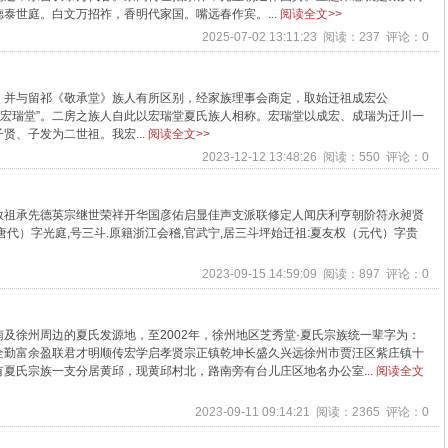
泰世庭。白文万招祚，香明代家国。嘴远春作宾。...
阅读全文>>
2025-07-02 13:11:23 阅读：237 评论：0
，并与留祁《敬承堂》族人有所区别，经家族理事会商定，取始迁祖成宏公
号“宏瑞堂”。二房之族人自此以宏瑞堂夏氏族人相称。宏瑞堂以成宏、成瑞为迁川一
贤、子发为二世祖。我宏...
阅读全文>>
2023-12-12 13:48:26 阅读：550 评论：0
敬祖承先德英宗继世荣祥开华国彦佑启显佳声支派联修定人闻庆利亨朝阶符永昶贤
代）字光庭,号三斗.原籍浙江会稽,官武宁,居三斗坪始迁祖:夏友权（元代）字贵
2023-09-15 14:59:09 阅读：897 评论：0
及徐州周边的夏氏发源地，至2002年，徐州地区芝秀堂·夏氏宗族统一辈字为：
全勤富余盈联君才明顺传宏学启孝贤宗正镇乾坤长盛久兴远徐州市贾汪区紫庄镇十
夏氏宗族一支分居黄邱，现黄邱村北，路南旁有台儿庄区地名办公室...
阅读全文
2023-09-11 09:14:21 阅读：2365 评论：0