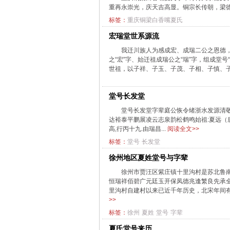
重再永崇光，庆天吉高显。铜宗长传朝，梁德
标签：
重庆铜梁白香嘴夏氏
宏瑞堂世系源流
我迁川族人为感成宏、成瑞二公之恩德
之“宏”字、始迁祖成瑞公之“瑞”字，组成堂
世祖，以子祥、子玉、子茂、子相、子慎、子
堂号长发堂
堂号长发堂字辈庭公恢令绪浙水发源清
达裕泰平鹏展凌云志泉韵松鹤鸣始祖:夏远（唐
高,行丙十九.由瑞昌...
阅读全文>>
标签：
堂号
长发堂
徐州地区夏姓堂号与字辈
徐州市贾汪区紫庄镇十里沟村是苏北鲁南
恒瑞祥佰碧广元廷玉开保凤德兆逢繁良先承
里沟村自建村以来已近千年历史，北宋年间有
>>
标签：
徐州
夏姓
堂号
字辈
夏氏堂号来历