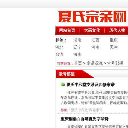
网站首页
大禹文化
历代人物
标签：
湖南
江西
重庆
河北
辽宁
河南
天津
台湾
海南
首页
>
宗谱源流
>
堂号郡望
当前位置：
堂号郡望
夏氏中和堂支系及四修家谱
江苏省睢宁县沙集,高作,邱集等镇有夏
年夏氏迁徙，夏氏将军平黄巢起义受御赏有
古歌颂禹功，诗有“登堂望稽山，怀哉夏禹勤。
标签：
夏氏中和堂
四修家谱
重庆铜梁白香嘴夏氏字辈诗
重庆铜梁白香嘴夏氏字辈诗再天宗德文