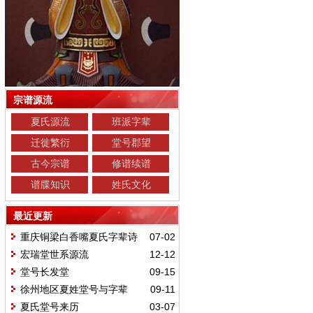
宗谱源流
夏氏源流
班派字辈
迁徙繁衍
堂号郡望
古今宗谱
修谱续谱
谱牒知识
姓氏文化
最近更新
重庆铜梁白香嘴夏氏字辈诗
07-02
宏瑞堂世系源流
12-12
堂号长发堂
09-15
徐州地区夏姓堂号与字辈
09-11
夏氏堂号来历
03-07