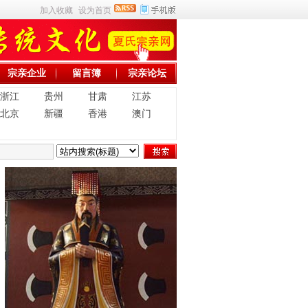
加入收藏
设为首页
宗亲企业
留言簿
宗亲论坛
浙江
贵州
甘肃
江苏
北京
新疆
香港
澳门