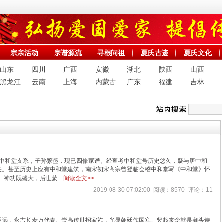
宗亲活动
宗谱源流
寻根问祖
夏氏古迹
夏氏文化
山东
四川
广西
安徽
湖北
陕西
山西
黑龙江
云南
上海
内蒙古
广东
福建
吉林
氏中和堂支系，子孙繁盛，现已四修家谱。经查考中和堂号历史悠久，疑与唐中和
关。甚至历史上应有中和堂建筑，南宋初宋高宗曾登临会稽中和堂写《中和堂》怀
神功既盛大，后世蒙...
阅读全文>>
2019-08-30 07:02:00 阅读：8570 评论：11
明远，永吉长泰万代春。崇高传世招家祚，光显朝廷作国宾。竖起来念就是藏头诗