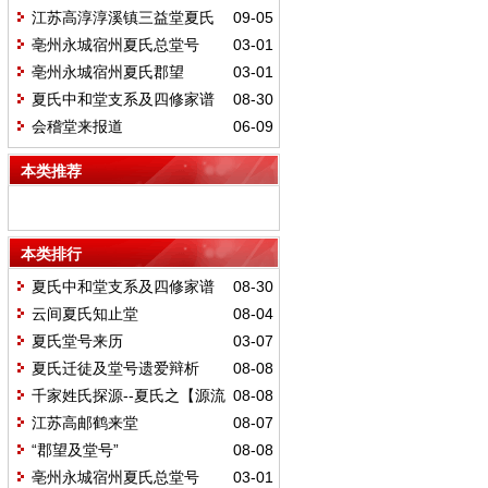
江苏高淳淳溪镇三益堂夏氏
09-05
亳州永城宿州夏氏总堂号
03-01
亳州永城宿州夏氏郡望
03-01
夏氏中和堂支系及四修家谱
08-30
会稽堂来报道
06-09
本类推荐
本类排行
夏氏中和堂支系及四修家谱
08-30
云间夏氏知止堂
08-04
夏氏堂号来历
03-07
夏氏迁徒及堂号遗爱辩析
08-08
千家姓氏探源--夏氏之【源流
08-08
郡望】
江苏高邮鹤来堂
08-07
“郡望及堂号”
08-08
亳州永城宿州夏氏总堂号
03-01