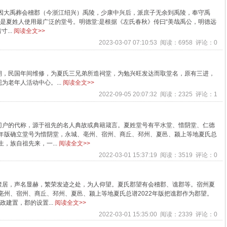
考因大禹葬会稽郡（今浙江绍兴）禹陵，少康中兴后，派庶子无余到禹陵，奉守禹
这是夏姓人使用最广泛的堂号。明德堂:是根据《左氏春秋》传曰“美哉禹公，明德远
...
阅读全文>>
2023-03-07 07:10:53 阅读：6958 评论：0
期，民国年间维修，为夏氏三兄弟所造祠堂，为勉兴旺发达而取堂名，原有三进，
老年人活动中心。...
阅读全文>>
2022-09-05 20:07:32 阅读：2325 评论：1
门户的代称，源于祖先的名人典故或典籍箴言。夏姓堂号有平水堂、惜阴堂、仁德
1年版确立堂号为惜阴堂，永城、亳州、宿州、商丘、邳州、夏邑、颍上等地夏氏总
，族自祖先来，一...
阅读全文>>
2022-03-01 15:37:19 阅读：3519 评论：0
聚居，声名显赫，繁荣发迹之处，为人仰望。夏氏郡望有会稽郡、谯郡等。宿州夏
、亳州、宿州、商丘、邳州、夏邑、颍上等地夏氏总谱2022年版把谯郡作为郡望。
建置，郡的设置...
阅读全文>>
2022-03-01 15:35:00 阅读：2339 评论：0