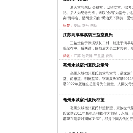
夏氏堂号来历:会稽堂：以望立堂。据
祀。后人为纪念先祖，遂以“会稽”为堂号，
矣”而得名。惜阴堂:乃由“禹治天下勤劳，爱惜寸
标签：
夏氏
堂号
来历
江苏高淳淳溪镇三益堂夏氏
三益堂位于淳溪镇长二村，始建于清早
现仅存中、后两进，解放后为长二村共有，现为
标签：
江苏
连云港
三益堂
夏氏
亳州永城宿州夏氏总堂号
亳州永城宿州夏氏总堂号堂号，是家族
堂、尚忠堂、明德堂等。宿州夏氏家谱201
谱2022年版确立总堂号为仁德堂。人因父母生
亳州永城宿州夏氏郡望
亳州永城宿州夏氏郡望郡望，宗族世代
氏家谱2011年版把会稽郡作为郡望，永城
郡望在隋唐时期称“姓望”，郡是中国古代的行政