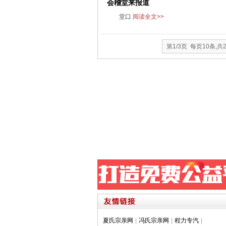
会稽堂来报道
堂口
阅读全文>>
第1/3页 每页10条,共
夏氏宗亲网
|
冯氏宗亲网
|
程力专汽
|