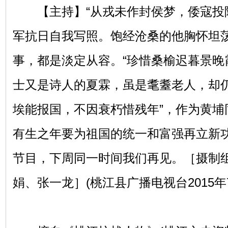
【主持】“从戎未作封侯梦，倭寇投降
军抗日自我写照。饱经沧桑的他胸怀坦
事，都是淡定从容。“珍惜桑榆迟暮景晚
士又是诗人的夏霖，虽是耄耋老人，却仍
埃能报国，不因衰朽惜残年”，作为黄埔
有生之年要为祖国的统一和富强再立新
节目，下周同一时间我们再见。［摄制
娟、张一龙］(桃江县广播电视台2015年