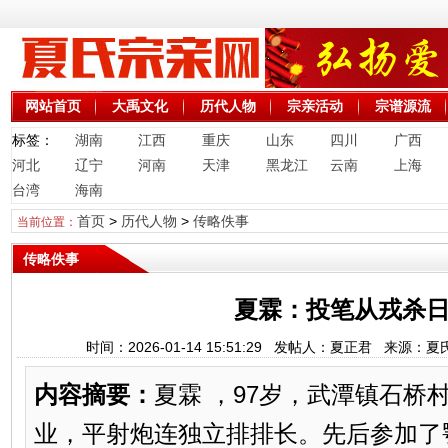
网站首页
大禹文化
历代人物
宗亲活动
宗谱源流
标签：
湖南
江西
重庆
山东
四川
广西
河北
辽宁
河南
天津
黑龙江
云南
上海
台湾
海南
首页
>
历代人物
>
传略佚事
当前位置：
传略佚事
夏霖：投笔从戎杀
时间：2026-01-14 15:51:29 发帖人：夏正君 来源
内容摘要：
夏霖 ，97岁，武潭镇石桥
业，平射炮连独立排排长。先后参加了